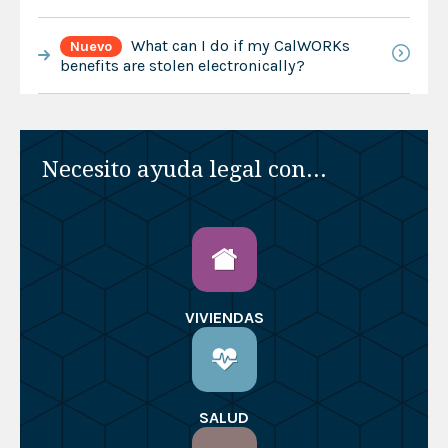
What can I do if my CalWORKs
Nuevo
benefits are stolen electronically?
Necesito ayuda legal con...
VIVIENDAS
SALUD