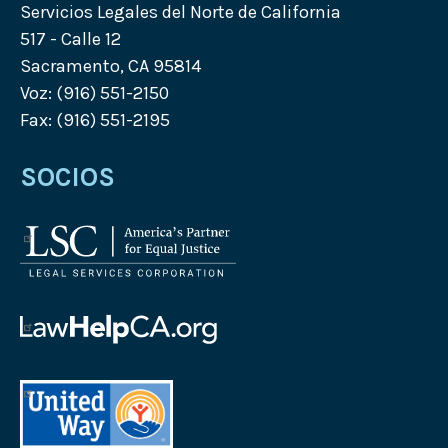
Servicios Legales del Norte de California
517 - Calle 12
Sacramento, CA 95814
Voz: (916) 551-2150
Fax: (916) 551-2195
SOCIOS
Logotipo
de
Legal
Services
de
Corporation
Law
Logotipo
Help
Logotipo
California
de
United