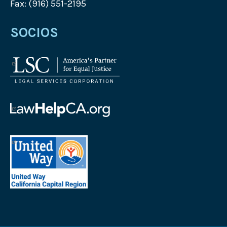
Fax: (916) 551-2195
SOCIOS
Logotipo
de
Legal
Services
de
Corporation
Law
Logotipo
Help
Logotipo
California
de
United
Way
California
Capital
Region