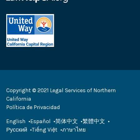
Corporation
Law
Logotipo
Help
Logotipo
California
de
United
Way
California
Capital
Region
Copyright © 2021 Legal Services of Northern
California
Política de Privacidad
English
Español
简体中文
繁體中文
Русский
Tiếng Việt
ภาษาไทย